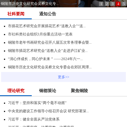
铜陵市历史文化研究会吴桥文化专...
1
2
3
4
5
社科要闻
通知公告
市插花艺术研究会开展插花艺术“送教入企”“送...
市社科类社会组织3月份重点活动一览表
铜陵市老年书画研究会召开八届五次常务理事会暨...
铜陵市插花艺术研究会“送教入企”走进庐江矿业...
“润心伴成长，同心护未来＂——2024年六一...
铜陵市历史文化研究会吴桥文化专委会在郊区周潭...
更多>>
理论研究
铜都策论
聚焦铜陵
习近平：坚持和落实“两个毫不动摇”
中央党的建设工作领导小组召开会议 研究部署深...
习近平：健全全面从严治党体系