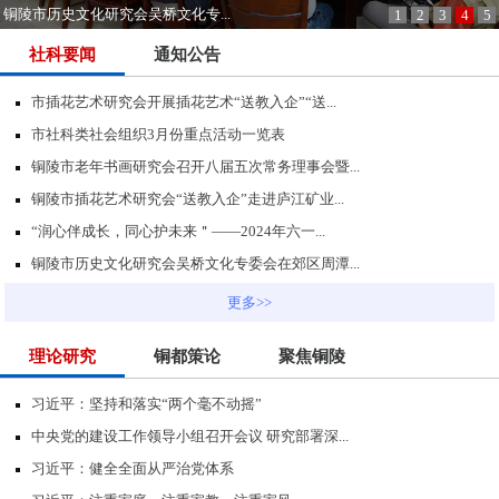
铜陵市历史文化研究会吴桥文化专...
1
2
3
4
5
社科要闻
通知公告
市插花艺术研究会开展插花艺术“送教入企”“送...
市社科类社会组织3月份重点活动一览表
铜陵市老年书画研究会召开八届五次常务理事会暨...
铜陵市插花艺术研究会“送教入企”走进庐江矿业...
“润心伴成长，同心护未来＂——2024年六一...
铜陵市历史文化研究会吴桥文化专委会在郊区周潭...
更多>>
理论研究
铜都策论
聚焦铜陵
习近平：坚持和落实“两个毫不动摇”
中央党的建设工作领导小组召开会议 研究部署深...
习近平：健全全面从严治党体系